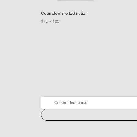
Countdown to Extinction
Rango
$
19
-
$
89
de
precios:
desde
$19
hasta
$89